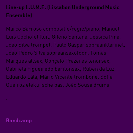
Line-up L.U.M.E. (Lissabon Underground Music
Ensemble)
Marco Barroso compositie/regie/piano, Manuel
Luís Cochofel fluit, Gileno Santana, Jéssica Pina,
João Silva trompet, Paulo Gaspar sopraanklarinet,
João Pedro Silva sopraansaxofoon, Tomás
Marques altsax, Gonçalo Prazeres tenorsax,
Gabriela Figueiredo baritonsax, Rúben da Luz,
Eduardo Lála, Mário Vicente trombone, Sofia
Queiroz elektrische bas, João Sousa drums
.
Bandcamp